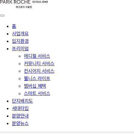
홈
사업개요
입지환경
프리미엄
메디컬 서비스
커뮤니티 서비스
컨시어지 서비스
웰니스 라이프
멤버십 혜택
스마트 서비스
단지배치도
세대타입
분양안내
분양뉴스