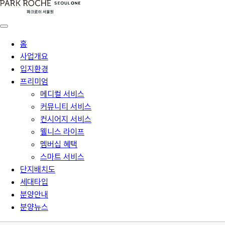
홈
사업개요
입지환경
프리미엄
메디컬 서비스
커뮤니티 서비스
컨시어지 서비스
웰니스 라이프
멤버십 혜택
스마트 서비스
단지배치도
세대타입
분양안내
분양뉴스