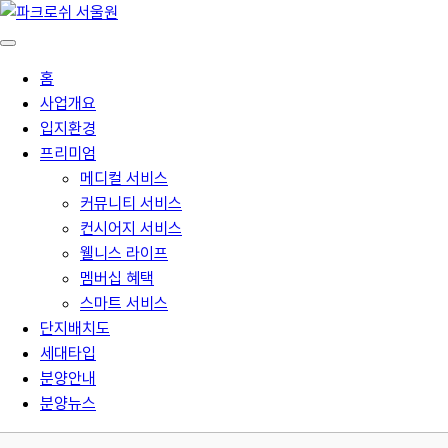
홈
사업개요
입지환경
프리미엄
메디컬 서비스
커뮤니티 서비스
컨시어지 서비스
웰니스 라이프
멤버십 혜택
스마트 서비스
단지배치도
세대타입
분양안내
분양뉴스